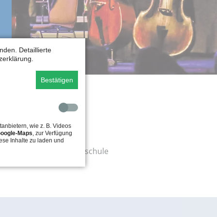
mmen.“
M, dass man viele
nnen und dadurch
tanzen. Und das
Steffi
re
Luca, 15 Jahre
den. Detaillierte
zerklärung.
Bestätigen
tanbietern, wie z. B. Videos
oogle-Maps
, zur Verfügung
ese Inhalte zu laden und
 Schütz, Ort: Pestalozzischule