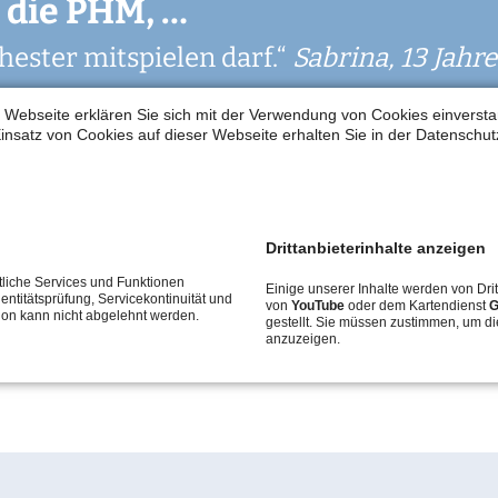
n die PHM, …
n die PHM, …
M!
itten so schöne Momente geschenkt beko
n musizieren kann. Mir gefällt an der PH
ache. Durch Musik kann ich mich entspa
che und wir hier viel singen, malen und 
Widerrufsbelehrung
Schnupper-Unterricht
 lerne und Victoria so lieb ist.“
hester mitspielen darf.“
ca)
n.“
en.“
ß.“
l Spaß bei dem Band-Workshop gehabt.“
Nina, 5 Jahre
Sofie, 12 Jahre
Lisa, 17 Jahre
Sabrina, 13 Jahre
Lina, 5 Jah
Datenschutz
Stellenangebote
 Webseite erklären Sie sich mit der Verwendung von Cookies einverstan
insatz von Cookies auf dieser Webseite erhalten Sie in der Datenschut
Drittanbieterinhalte anzeigen
liche Services und Funktionen
Einige unserer Inhalte werden von Drit
entitätsprüfung, Servicekontinuität und
von
YouTube
oder dem Kartendienst
G
tion kann nicht abgelehnt werden.
gestellt. Sie müssen zustimmen, um di
anzuzeigen.
nd Schüler der Schlagzeugklassen der PHM. Leitung: Jonas