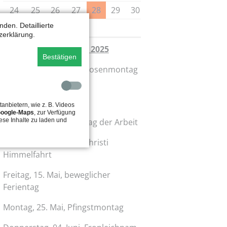
24
25
26
27
28
29
30
den. Detaillierte
31
zerklärung.
Unterrichtsfreie Tage 2025
Bestätigen
Montag,
16.
Februar, Rosenmontag
Dienstag, 17. Februar,
Faschingsdienstag
tanbietern, wie z. B. Videos
oogle-Maps
, zur Verfügung
ese Inhalte zu laden und
Donnerstag, 01. Mai,
Tag der Arbeit
Donnerstag, 14
. Mai
,
Christi
Himmelfahrt
Freitag, 15
. Mai,
beweglicher
Ferientag
Montag, 25. Mai
,
Pfingstmontag