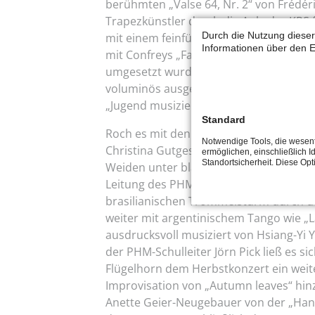
berühmten „Valse 64, Nr. 2“ von Frédér
Trapezkünstler durch die Aula der KRS
Durch die Nutzung dieser
mit einem feinfühligen Abendmärchen an
Informationen über den E
mit Confreys „Fantasy“, ein sehr kraftv
umgesetzt wurde. Mit einem sehr inneh
voluminös ausgestalteten „Adagio“ aus
„Jugend musiziert“-Preisträger Lukas 
Standard
Roch es mit den „Irish Dreams“, interp
Notwendige Tools, die wesent
Christina Gutgesell, Christian Gutgesel
ermöglichen, einschließlich Id
Standortsicherheit. Diese Op
Weiden unter blauem Himmel, fegte di
Leitung des PHM-Schlagzeugdozenten E
brasilianischen Trommelsturm durch d
weiter mit argentinischem Tango wie „
ausdrucksvoll musiziert von Hsiang-Yi 
der PHM-Schulleiter Jörn Pick ließ es 
Flügelhorn dem Herbstkonzert ein weite
Improvisation von „Autumn leaves“ hin
Anette Geier-Neugebauer von der „Ha