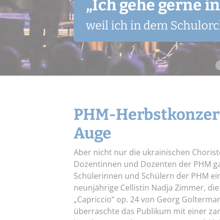
„Ich gehe gerne i
„Ich gehe gerne i
weil wir bei den Auftr
weil ich dort mit andere
weil ich gerne Musik m
weil ich dort viele Lieder
weil ich in dem Schulorc
(Mutter von Leon und Lu
Instrumente lernen kan
auch besser konzentrier
PHM-Herbstkonzert
Auge
Aber nicht nur die ukrainischen Choris
Dozentinnen und Dozenten der PHM ga
Schülerinnen und Schülern der PHM ein
neunjährige Cellistin Nadja Zimmer, die
„Capriccio“ op. 24 von Georg Golterman
überraschte das Publikum mit einer zar