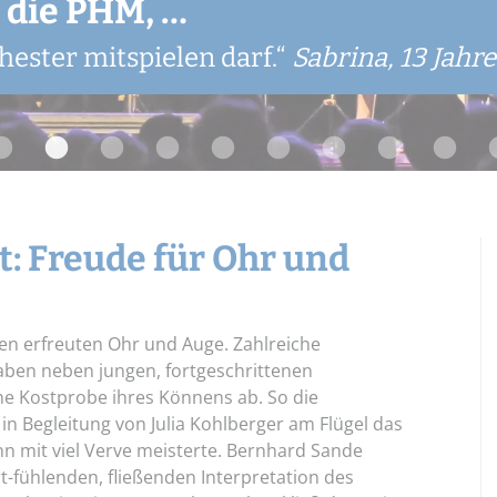
n die PHM, …
n die PHM, …
itten so schöne Momente geschenkt beko
n musizieren kann. Mir gefällt an der PH
ache. Durch Musik kann ich mich entspa
Widerrufsbelehrung
Schnupper-Unterricht
 lerne und Victoria so lieb ist.“
hester mitspielen darf.“
ca)
n.“
en.“
Sofie, 12 Jahre
Lisa, 17 Jahre
Sabrina, 13 Jahre
Lina, 5 Jah
Datenschutz
Stellenangebote
: Freude für Ohr und
ten erfreuten Ohr und Auge. Zahlreiche
ben neben jungen, fortgeschrittenen
e Kostprobe ihres Könnens ab. So die
 in Begleitung von Julia Kohlberger am Flügel das
n mit viel Verve meisterte. Bernhard Sande
t-fühlenden, fließenden Interpretation des