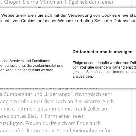
ic Chopin. Sienna Münch am Flügel ließ dann einen
 fliegen, während Tamara Kadoglou das Publikum
 Webseite erklären Sie sich mit der Verwendung von Cookies einverstan
 den Tasten überraschte. Felix Zhou brillierte
insatz von Cookies auf dieser Webseite erhalten Sie in der Datenschut
oll-impulsives Werk, das adäquat von Felix
altenden, dennoch in der Klangentfaltung
 der Sonate Nr. 2 von Beethoven konnte der
Bender überzeugen.
Drittanbieterinhalte anzeigen
retiert im Trio von den PHM-Gitarrendozenten
liche Services und Funktionen
Einige unserer Inhalte werden von Drit
l und Oliver Lach, noch eher nach frischen, grünen
entitätsprüfung, Servicekontinuität und
von
YouTube
oder dem Kartendienst
G
tion kann nicht abgelehnt werden.
e Trommel-AG der „Hohen Landesschule“ unter
gestellt. Sie müssen zustimmen, um di
anzuzeigen.
rickson Gonzalez einen mitreißend-
en Saal. Südamerikanisch ging es dann auch
La Cumparsita“ und „Libertango“, rhythmisch sehr
Yang am Cello und Oliver Lach an der Gitarre. Auch
sich nicht nehmen, zusammen mit Frank Zeller am
res buntes Blatt in Form einer freien
zuzufügen. Freuen durfte sich am Ende auch
nauer Tafel“, kommen die Spendeneinnahmen für