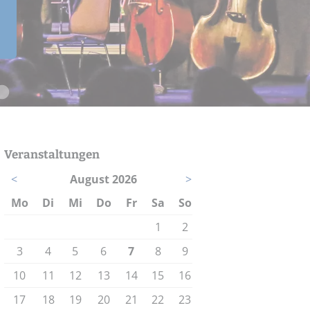
mmen.“
M, dass man viele
nnen und dadurch
Steffi
re
Veranstaltungen
<
August 2026
>
Mo
Di
Mi
Do
Fr
Sa
So
1
2
3
4
5
6
7
8
9
10
11
12
13
14
15
16
17
18
19
20
21
22
23