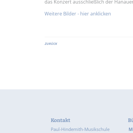
das Konzert ausschließlich der Hanauer
Weitere Bilder - hier anklicken
ZURÜCK
Kontakt
B
Paul-Hindemith-Musikschule
M