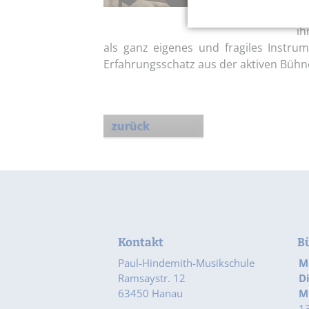
Ne
ih
als ganz eigenes und fragiles Instr
Erfahrungsschatz aus der aktiven Bühnen
zurück
Kontakt
B
Paul-Hindemith-Musikschule
M
Ramsaystr. 12
D
63450 Hanau
M
13