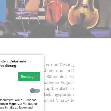
mmen.“
M, dass man viele
nnen und dadurch
tanzen. Und das
Steffi
e
re
enz, 13 Jahre
Luca, 15 Jahre
den. Detaillierte
hren ihre Liebe zum Theater und Gesang
zerklärung.
chen Staatstheater Wiesbaden auf und
pielproduktionen erste Bühnenluft zu
Bestätigen
r Bayerischen Theaterakademie August
2018 stand sie aktiv hauptberuflich in
f der Bühne. Zu ihren Lieblingspartien
nd Mimi in “Rent”. Zur Zeit ist Nina aktiv
tanbietern, wie z. B. Videos
oogle-Maps
, zur Verfügung
ihrer Lehrtätigkeit.
ese Inhalte zu laden und