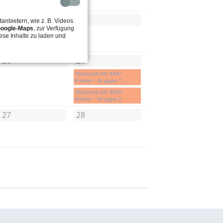
13
14
tanbietern, wie z. B. Videos
oogle-Maps
, zur Verfügung
ese Inhalte zu laden und
20
21
Abschied der EMP-
Kinder - Gruppe 1
Abschied der EMP-
Kinder - Gruppe 2
27
28