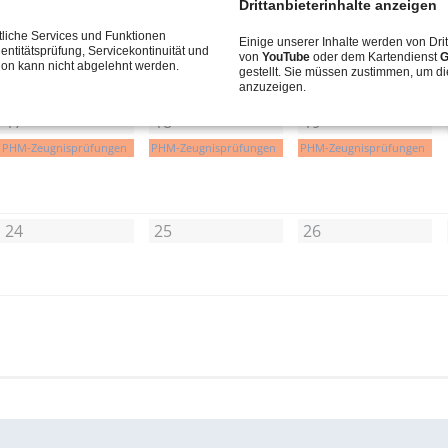
Drittanbieterinhalte anzeigen
liche Services und Funktionen
10
11
12
Einige unserer Inhalte werden von Drit
entitätsprüfung, Servicekontinuität und
von
YouTube
oder dem Kartendienst
G
tion kann nicht abgelehnt werden.
gestellt. Sie müssen zustimmen, um di
anzuzeigen.
17
18
19
PHM-Zeugnisprüfungen
PHM-Zeugnisprüfungen
PHM-Zeugnisprüfungen
24
25
26