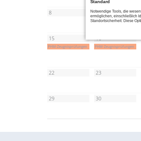
Standard
Notwendige Tools, die wesent
8
9
ermöglichen, einschließlich Id
Standortsicherheit. Diese Op
15
16
PHM-Zeugnisprüfungen
PHM-Zeugnisprüfungen
22
23
29
30